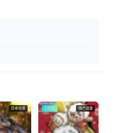
日本动漫
已完结
国产动漫