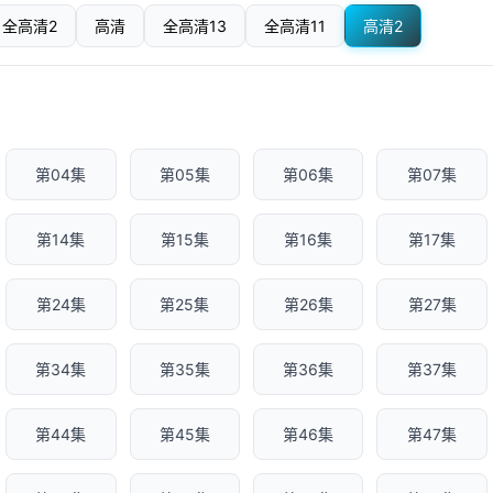
全高清2
高清
全高清13
全高清11
高清2
第04集
第05集
第06集
第07集
第14集
第15集
第16集
第17集
第24集
第25集
第26集
第27集
第34集
第35集
第36集
第37集
第44集
第45集
第46集
第47集