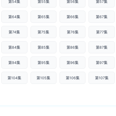
第54集
第55集
第56集
第57集
第64集
第65集
第66集
第67集
第74集
第75集
第76集
第77集
第84集
第85集
第86集
第87集
第94集
第95集
第96集
第97集
第104集
第105集
第106集
第107集