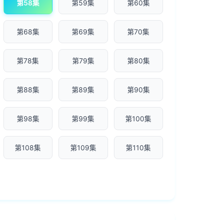
第58集
第59集
第60集
第68集
第69集
第70集
第78集
第79集
第80集
第88集
第89集
第90集
第98集
第99集
第100集
第108集
第109集
第110集