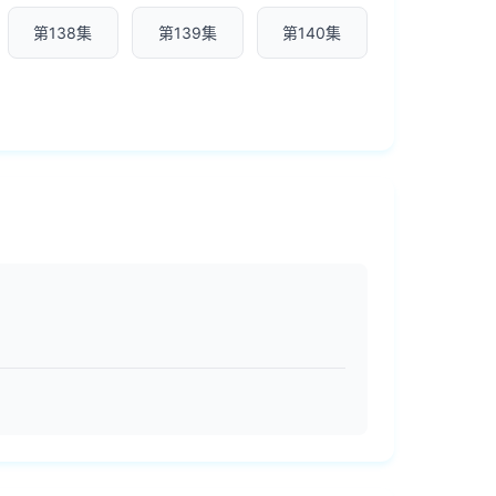
第138集
第139集
第140集