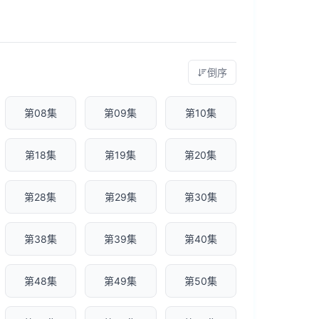
倒序
第08集
第09集
第10集
第18集
第19集
第20集
第28集
第29集
第30集
第38集
第39集
第40集
第48集
第49集
第50集