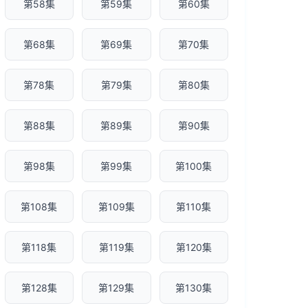
第58集
第59集
第60集
第68集
第69集
第70集
第78集
第79集
第80集
第88集
第89集
第90集
第98集
第99集
第100集
第108集
第109集
第110集
第118集
第119集
第120集
第128集
第129集
第130集