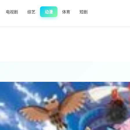
电视剧
综艺
动漫
体育
短剧