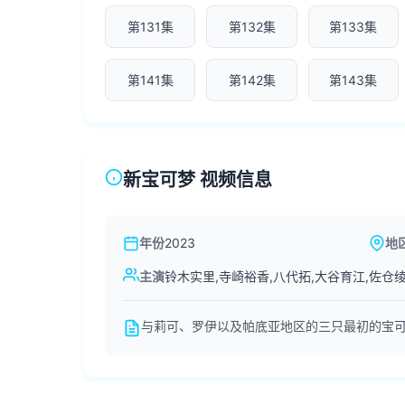
第131集
第132集
第133集
第141集
第142集
第143集
新宝可梦 视频信息
年份
2023
地
主演
铃木实里,寺崎裕香,八代拓,大谷育江,佐仓
与莉可、罗伊以及帕底亚地区的三只最初的宝