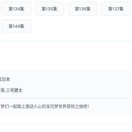
第134集
第135集
第136集
第137集
第144集
区
日本
绫音,三宅健太
可梦们一起踏上激动人心的宝可梦世界冒险之旅吧！