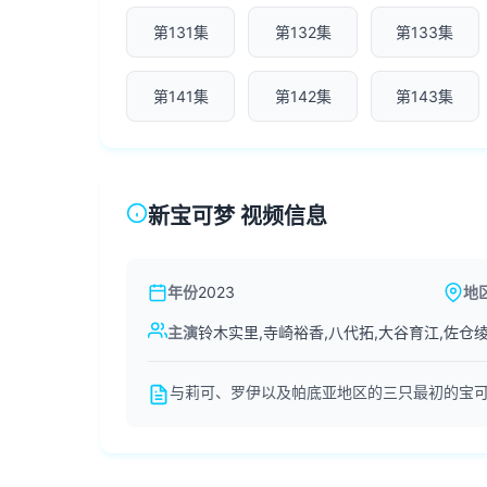
第131集
第132集
第133集
第141集
第142集
第143集
新宝可梦 视频信息
年份
2023
地
主演
铃木实里,寺崎裕香,八代拓,大谷育江,佐仓
与莉可、罗伊以及帕底亚地区的三只最初的宝