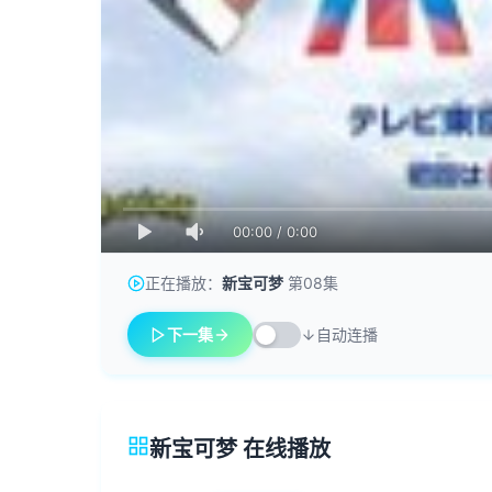
00:00
/
0:00
正在播放：
新宝可梦
第08集
下一集
自动连播
新宝可梦 在线播放