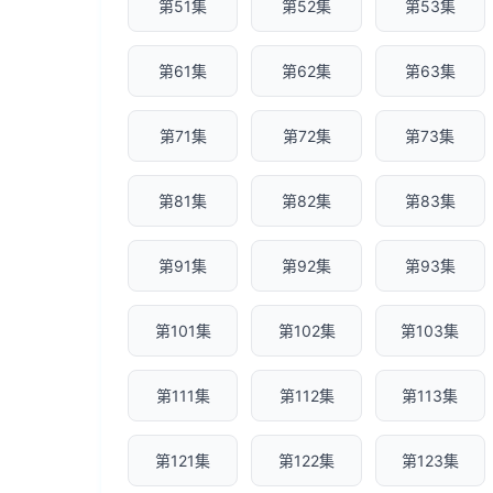
第51集
第52集
第53集
第61集
第62集
第63集
第71集
第72集
第73集
第81集
第82集
第83集
第91集
第92集
第93集
第101集
第102集
第103集
第111集
第112集
第113集
第121集
第122集
第123集