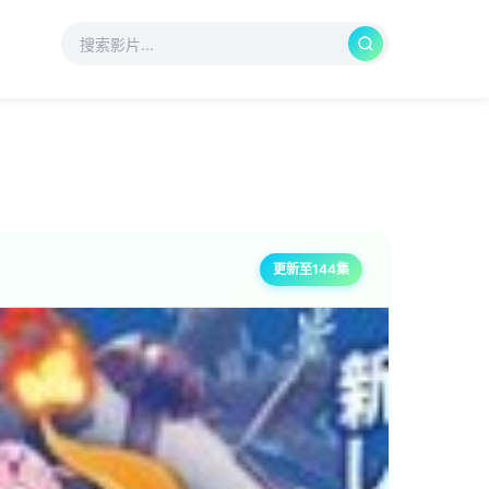
更新至144集