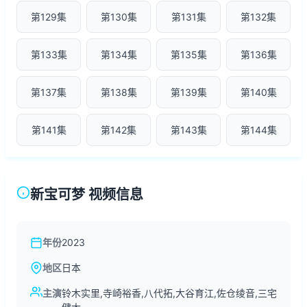
第129集
第130集
第131集
第132集
第133集
第134集
第135集
第136集
第137集
第138集
第139集
第140集
第141集
第142集
第143集
第144集
新宝可梦 视频信息
年份
2023
地区
日本
主演
铃木实里,寺崎裕香,八代拓,大谷育江,佐仓绫音,三宅