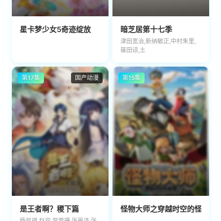
星卡梦少女5奇迹绽放
暗芝居第十七季
津田宽治,新纳敏正,中村朱里,
篠田谅,土
第17集
国产动漫
第15集
是王者啊？稷下篇
​怪物大师之穿越时空的怪物​
杨凯祺,赵双,常蓉珊,张恩泽,张