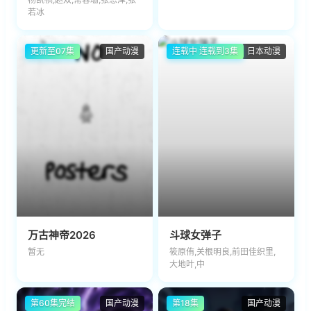
若冰
更新至07集
国产动漫
连载中 连载到3集
日本动漫
万古神帝2026
斗球女弹子
暂无
筱原侑,关根明良,前田佳织里,
大地叶,中
第60集完结
国产动漫
第18集
国产动漫