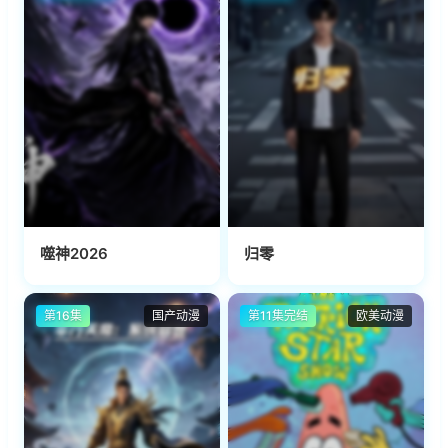
噬神2026
归零
第16集
国产动漫
第11集完结
欧美动漫