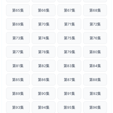
第65集
第66集
第67集
第68集
第69集
第70集
第71集
第72集
第73集
第74集
第75集
第76集
第77集
第78集
第79集
第80集
第81集
第82集
第83集
第84集
第85集
第86集
第87集
第88集
第89集
第90集
第91集
第92集
第93集
第94集
第95集
第96集