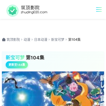
筑顶影院
动漫
日本动漫
新宝可梦
第104集
新宝可梦
第104集
更新至144集