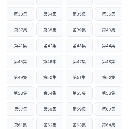
第33集
第34集
第35集
第36集
第37集
第38集
第39集
第40集
第41集
第42集
第43集
第44集
第45集
第46集
第47集
第48集
第49集
第50集
第51集
第52集
第53集
第54集
第55集
第56集
第57集
第58集
第59集
第60集
第61集
第62集
第63集
第64集