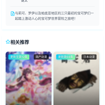
健太
与莉可、罗伊以及帕底亚地区的三只最初的宝可梦们一
起踏上激动人心的宝可梦世界冒险之旅吧！
相关推荐
更新至第12集
国产动漫
更新第03集
日本动漫