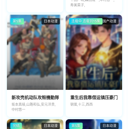
寿美菜子,
第5集
日本动漫
连载中 连载到15集
国产动漫
新攻壳机动队攻殻機動隊
重生后我靠借运镇压豪门
坂本真绫,山路和弘,安元洋贵,
钢蛋,十三,西西
中村悠一
完结
日本动漫
第5集
日本动漫