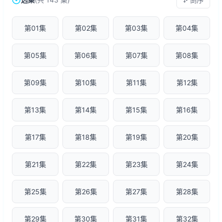
第01集
第02集
第03集
第04集
第05集
第06集
第07集
第08集
第09集
第10集
第11集
第12集
第13集
第14集
第15集
第16集
第17集
第18集
第19集
第20集
第21集
第22集
第23集
第24集
第25集
第26集
第27集
第28集
第29集
第30集
第31集
第32集