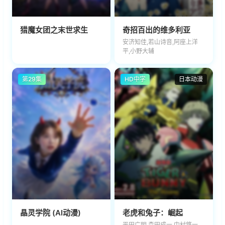
猎魔女团之末世求生
奇招百出的维多利亚
安济知佳,若山诗音,阿座上洋
平,小野大辅
第29集
HD中字
日本动漫
晶灵学院 (AI动漫)
老虎和兔子：崛起
平田广明,森田成一,中村悠一,