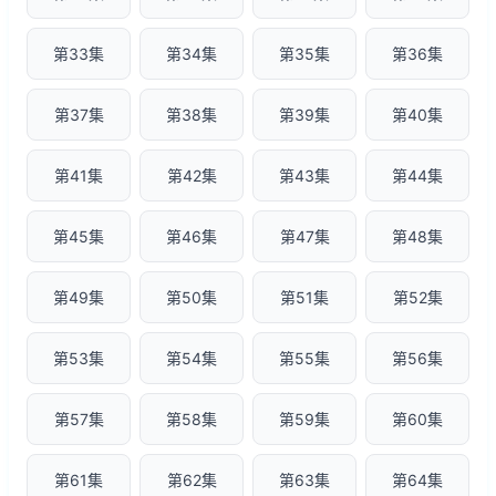
第33集
第34集
第35集
第36集
第37集
第38集
第39集
第40集
第41集
第42集
第43集
第44集
第45集
第46集
第47集
第48集
第49集
第50集
第51集
第52集
第53集
第54集
第55集
第56集
第57集
第58集
第59集
第60集
第61集
第62集
第63集
第64集