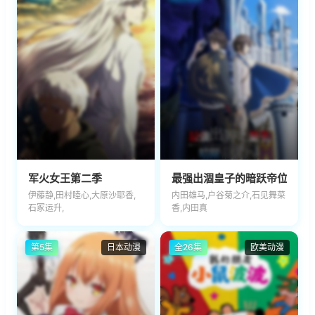
军火女王第二季
最强出涸皇子的暗跃帝位争夺
伊藤静,田村睦心,大原沙耶香,
内田雄马,户谷菊之介,石见舞菜
石冢运升,
香,内田真
第5集
日本动漫
全26集
欧美动漫