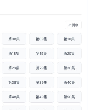
倒序
第08集
第09集
第10集
第18集
第19集
第20集
第28集
第29集
第30集
第38集
第39集
第40集
第48集
第49集
第50集