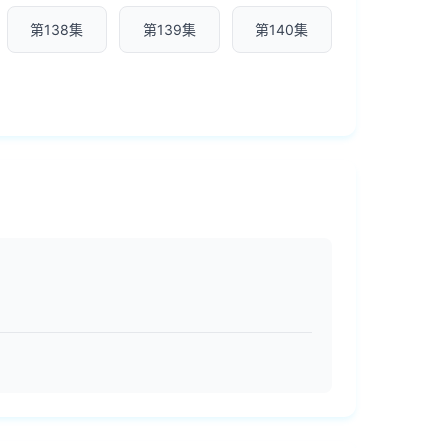
第138集
第139集
第140集