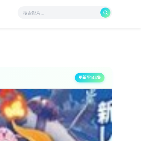
更新至144集