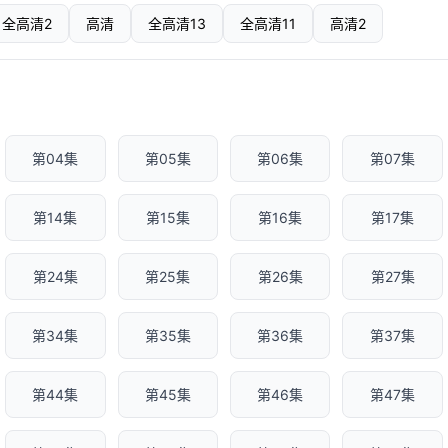
全高清2
高清
全高清13
全高清11
高清2
第04集
第05集
第06集
第07集
第14集
第15集
第16集
第17集
第24集
第25集
第26集
第27集
第34集
第35集
第36集
第37集
第44集
第45集
第46集
第47集