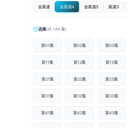
全高清
全高清4
全高清5
高清3
选集
(共 144 集)
第01集
第02集
第03集
第11集
第12集
第13集
第21集
第22集
第23集
第31集
第32集
第33集
第41集
第42集
第43集