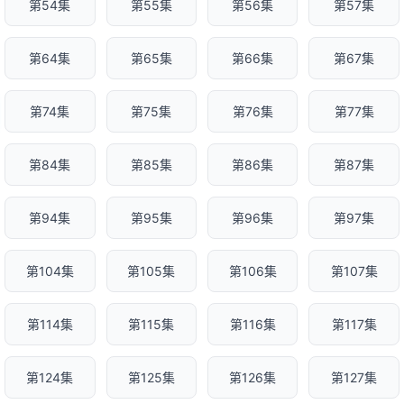
第54集
第55集
第56集
第57集
第64集
第65集
第66集
第67集
第74集
第75集
第76集
第77集
第84集
第85集
第86集
第87集
第94集
第95集
第96集
第97集
第104集
第105集
第106集
第107集
第114集
第115集
第116集
第117集
第124集
第125集
第126集
第127集